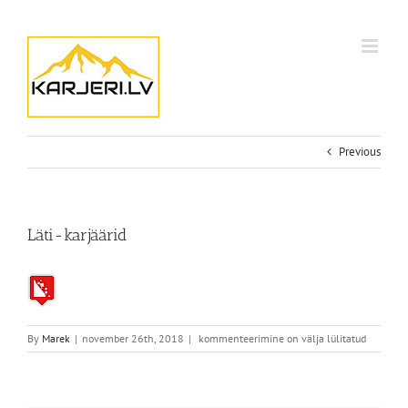
Skip
to
content
Previous
Läti-karjäärid
Läti-
By
Marek
|
november 26th, 2018
|
kommenteerimine on välja lülitatud
karjäärid