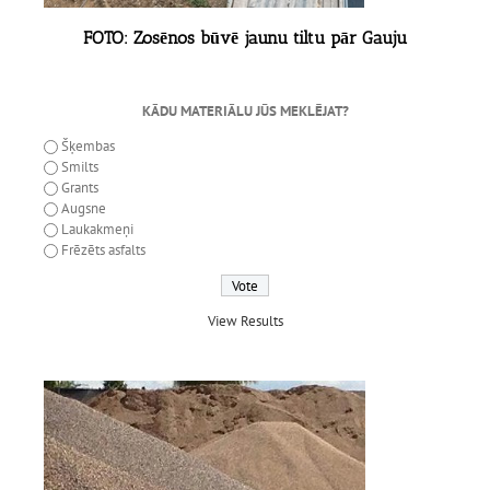
FOTO: Zosēnos būvē jaunu tiltu pār Gauju
KĀDU MATERIĀLU JŪS MEKLĒJAT?
Šķembas
Smilts
Grants
Augsne
Laukakmeņi
Frēzēts asfalts
View Results