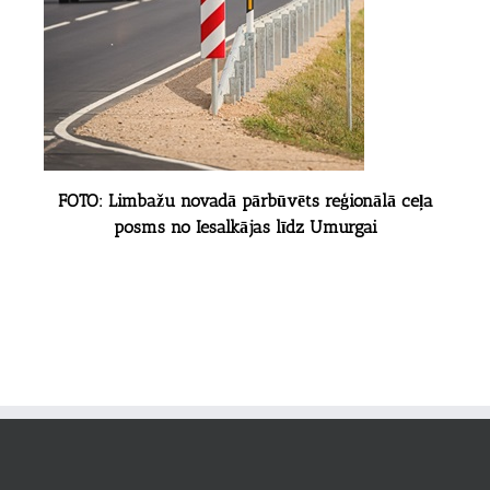
FOTO: Limbažu novadā pārbūvēts reģionālā ceļa
posms no Iesalkājas līdz Umurgai