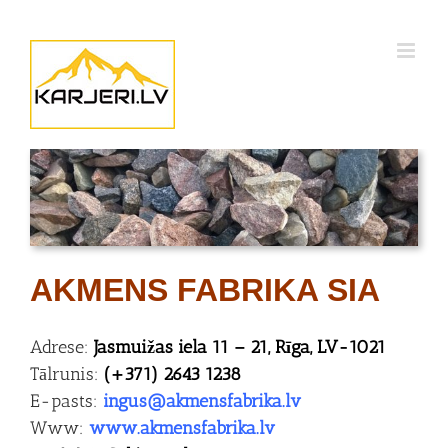
Skip
to
content
AKMENS FABRIKA SIA
Adrese:
Jasmuižas iela 11 – 21, Rīga, LV-1021
Tālrunis:
(+371) 2643 1238
E-pasts:
ingus@akmensfabrika.lv
Www:
www.akmensfabrika.lv