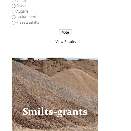
Smilts
Grants
Augsne
Laukakmeņi
Frēzēts asfalts
View Results