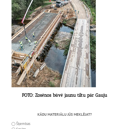
FOTO: Zosēnos būvē jaunu tiltu pār Gauju
KĀDU MATERIĀLU JŪS MEKLĒJAT?
Šķembas