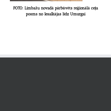
FOTO: Limbažu novadā pārbūvēts reģionālā ceļa
posms no Iesalkājas līdz Umurgai