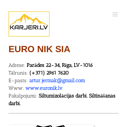
Skip
to
content
EURO NIK SIA
Adrese:
Parādes 22-34, Rīga, LV-1016
Tālrunis:
(+371) 2961 7620
E-pasts:
artur.jermak@gmail.com
Www:
www.euronik.lv
Pakalpojumi:
Siltumizolācijas darbi. Siltināšanas
darbi.