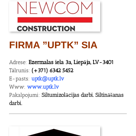
FIRMA ”UPTK” SIA
Adrese:
Ezermalas iela 3a, Liepāja, LV-3401
Tālrunis:
(+371) 6342 5452
E-pasts:
uptk@uptk.lv
Www:
www.uptk.lv
Pakalpojumi:
Siltumizolācijas darbi. Siltināšanas
darbi.