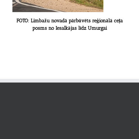
FOTO: Limbažu novadā pārbūvēts reģionālā ceļa
posms no Iesalkājas līdz Umurgai