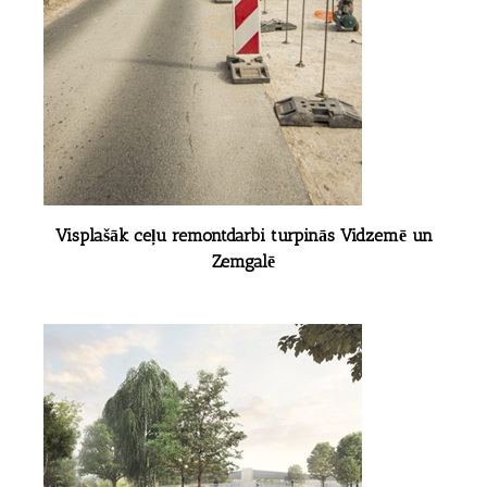
Visplašāk ceļu remontdarbi turpinās Vidzemē un
Zemgalē