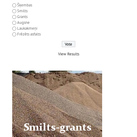
Šķembas
Smilts
Grants
Augsne
Laukakmeņi
Frēzēts asfalts
View Results