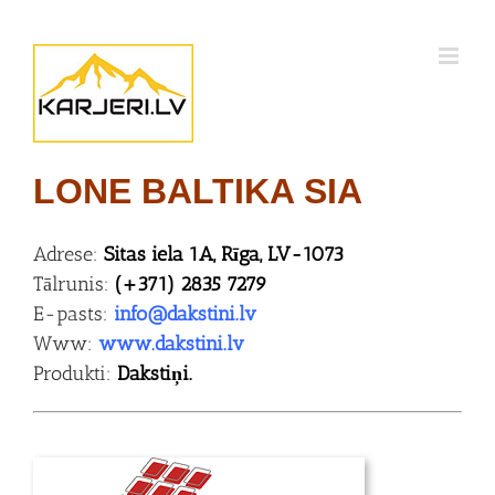
Skip
to
content
LONE BALTIKA SIA
Adrese:
Sitas iela 1A, Rīga, LV-1073
Tālrunis:
(+371) 2835 7279
E-pasts:
info@dakstini.lv
Www:
www.dakstini.lv
Produkti:
Dakstiņi.